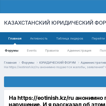
КАЗАХСТАНСКИЙ ЮРИДИЧЕСКИЙ ФО
Главная
Активность
Таблица лидеров
Перейти 
Форумы
Events
Правила
Администрация
Пол
Главная
Форумы
ЮРИДИЧЕСКИЙ ФОРУМ
Административ
На https://eotinish.kz/ru анонимно подаются жалобы, заявления
На https://eotinish.kz/ru аноним
нарушение. И я рассказал об этом