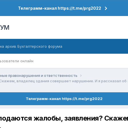
Телеграмм-канал https://t.me/prg2022
РУМ
на архив Бухгалтерского форума
ьзователи онлайн
ные правонарушения и ответственность
? Скажем, владелец здания совершает нарушение. И я рассказал об 
Телеграмм-канал https://t.me/prg2022
но подаются жалобы, заявления? Скаж
.