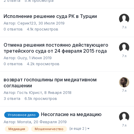
2
ответа
5.1k
просмотра
Исполнение решение суда РК в Турции
Автор:
Серик123
,
30 Июля 2019
0
ответов
4.1k
просмотров
Отмена решения постоянно действующего
третейского суда от 24 февраля 2015 года
Автор:
Guzy
,
1 Июня 2019
0
ответов
4.2k
просмотров
возврат госпошлины при медиативном
соглашении
Автор:
Гость Юрист
,
8 Января 2018
3
ответа
6.5k
просмотров
Несогласие на медиацию
Уголовное дело
Автор:
Monsta
,
20 Февраля 2019
(и еще 2 )
Медиация
Мошенничество