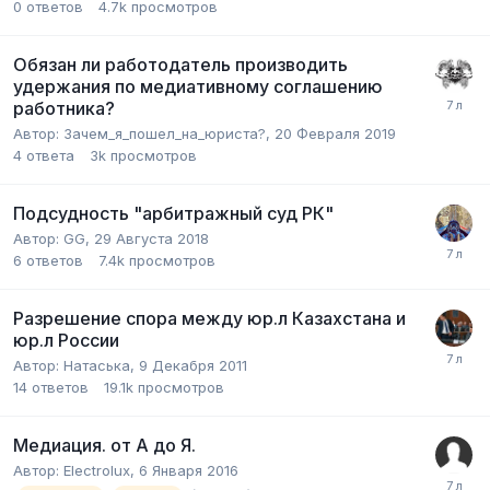
0
ответов
4.7k
просмотров
Обязан ли работодатель производить
удержания по медиативному соглашению
работника?
Автор:
Зачем_я_пошел_на_юриста?
,
20 Февраля 2019
4
ответа
3k
просмотров
Подсудность "арбитражный суд РК"
Автор:
GG
,
29 Августа 2018
6
ответов
7.4k
просмотров
Разрешение спора между юр.л Казахстана и
юр.л России
Автор:
Натаська
,
9 Декабря 2011
14
ответов
19.1k
просмотров
Медиация. от А до Я.
Автор:
Electrolux
,
6 Января 2016