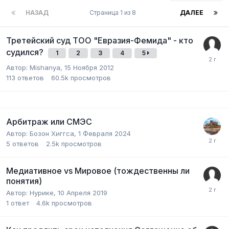
НАЗАД
Страница 1 из 8
ДАЛЕЕ
Третейский суд ТОО "Евразия-Фемида" - кто
судился?
1
2
3
4
5
Автор:
Mishanya
,
15 Ноября 2012
113
ответов
60.5k
просмотров
Арбитраж или СМЭС
Автор:
Бозон Хиггса
,
1 Февраля 2024
5
ответов
2.5k
просмотров
Медиативное vs Мировое (тождественны ли
понятия)
Автор:
Нурике
,
10 Апреля 2019
1
ответ
4.6k
просмотров