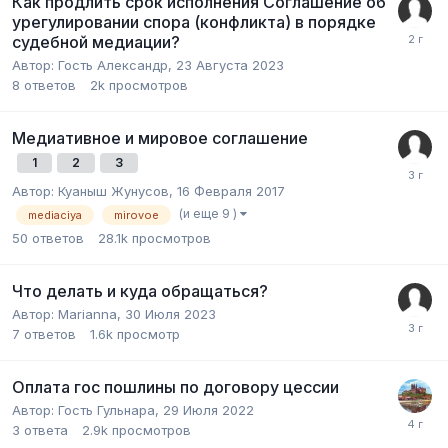
Как продлить срок исполнения Соглашение об
урегулировании cпopa (конфликта) в порядке
судебной медиации?
Автор:
Гость Александр
,
23 Августа 2023
8
ответов
2k
просмотров
Медиативное и мировое соглашение
1
2
3
Автор:
Куаныш Жунусов
,
16 Февраля 2017
(и еще 9 )
mediaciya
mirovoe
50
ответов
28.1k
просмотров
Что делать и куда обращаться?
Автор:
Marianna
,
30 Июля 2023
7
ответов
1.6k
просмотр
Оплата гос пошлины по договору цессии
Автор:
Гость Гульнара
,
29 Июля 2022
3
ответа
2.9k
просмотров