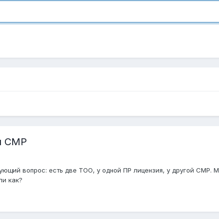
и СМР
ющий вопрос: есть две ТОО, у одной ПР лицензия, у другой СМР. М
ли как?