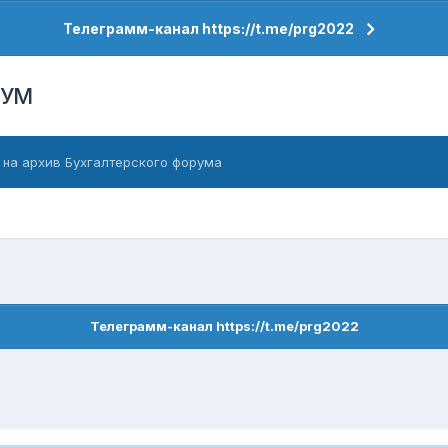
Телеграмм-канал https://t.me/prg2022
РУМ
 на архив Бухгалтерского форума
Телеграмм-канал https://t.me/prg2022