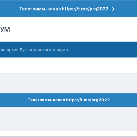
Телеграмм-канал https://t.me/prg2022
РУМ
 на архив Бухгалтерского форума
Телеграмм-канал https://t.me/prg2022