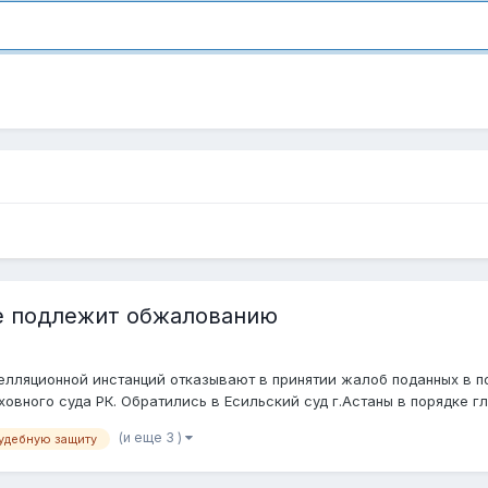
е подлежит обжалованию
лляционной инстанций отказывают в принятии жалоб поданных в пор
ного суда РК. Обратились в Есильский суд г.Астаны в порядке гл.2
(и еще 3 )
судебную защиту