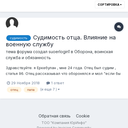
СОРТИРОВКА
Судимость отца. Влияние на
судимость
военную службу
тема форума создал
suoerlogin1
в
Оборона, воинская
служба и обязанность
Здравствуйте. я Еркебулан , мне 24 года. Отец был судим ,
статья 96. Отец рассказывал что оборонялся и мол "если бы
не я его он бы меня отправил на тот свет. То есть убийство
29 Ноября 2018
1 ответ
было совершено неумышленно. Дали 13 лет срока. с 1994 по
(и еще 7 )
отец
папа
2003 отбывал наказание. Вышел за 4 года до срока за
хорошее поведен...
Обратная связь
Cookie
ТОО "Компания ЮрИнфо"
Powered by Invision Community