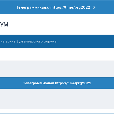
Телеграмм-канал https://t.me/prg2022
РУМ
 на архив Бухгалтерского форума
Телеграмм-канал https://t.me/prg2022