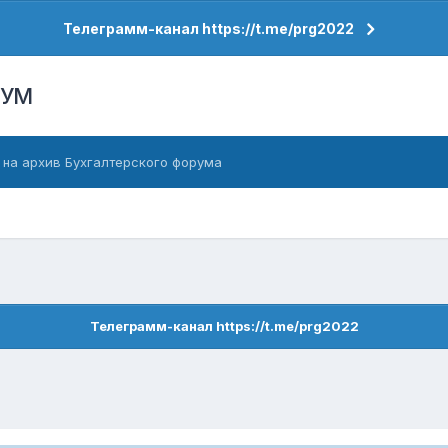
Телеграмм-канал https://t.me/prg2022
РУМ
 на архив Бухгалтерского форума
Телеграмм-канал https://t.me/prg2022