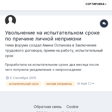
СОРТИРОВКА
Увольнение на испытательном сроке
по причине личной неприязни
тема форума создал
Амина Оспанова
в
Заключение
трудового договора, прием на работу, испытательный
срок
Проработала на испытательном сроке два месяца после
чего получила уведомление о непрохождении
испытательного срока без указаний причин. Как выяснилось
5 Сентября 2015
при объяснении это личная неприязнь, мой характер не
(и еще 2 )
испытательный срок
личная неприязнь
понравился моей непосредственной начальнице. Имеют ли
она право на этом основании меня уволить,...
Обратная связь
Cookie