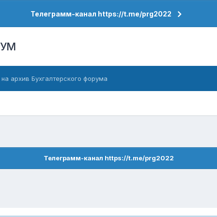
Телеграмм-канал https://t.me/prg2022
РУМ
 на архив Бухгалтерского форума
Телеграмм-канал https://t.me/prg2022