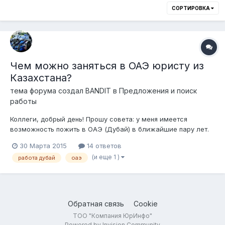
СОРТИРОВКА
Чем можно заняться в ОАЭ юристу из
Казахстана?
тема форума создал
BANDIT
в
Предложения и поиск
работы
Коллеги, добрый день! Прошу совета: у меня имеется
возможность пожить в ОАЭ (Дубай) в ближайшие пару лет.
Чем можно там заняться в плане заработка? Сам юрист.
30 Марта 2015
14 ответов
Рассматриваю любые разумные варианты заработка без
(и еще 1 )
работа дубай
оаэ
привязки к специальности.
Обратная связь
Cookie
ТОО "Компания ЮрИнфо"
Powered by Invision Community