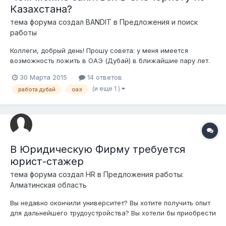
Казахстана?
тема форума создал
BANDIT
в
Предложения и поиск
работы
Коллеги, добрый день! Прошу совета: у меня имеется
возможность пожить в ОАЭ (Дубай) в ближайшие пару лет.
Чем можно там заняться в плане заработка? Сам юрист.
30 Марта 2015
14 ответов
Рассматриваю любые разумные варианты заработка без
(и еще 1 )
работа дубай
оаэ
привязки к специальности.
В Юридическую Фирму требуется
юрист-стажер
тема форума создал
HR
в
Предложения работы:
Алматинская область
Вы недавно окончили университет? Вы хотите получить опыт
для дальнейшего трудоустройства? Вы хотели бы приобрести
навыки, которые помогли бы Вам увеличить свои доходы