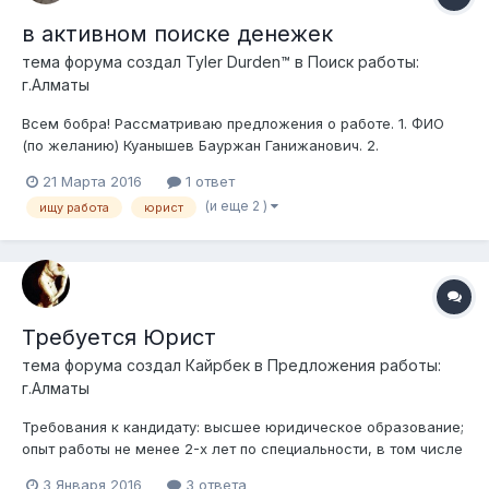
в активном поиске денежек
тема форума создал
Tyler Durden™
в
Поиск работы:
г.Алматы
Всем бобра! Рассматриваю предложения о работе. 1. ФИО
(по желанию) Куанышев Бауржан Ганижанович. 2.
Предполагаемая должность (обязательно) Юрист, ведущий
21 Марта 2016
1 ответ
юрист, главный юрист, начальник отдела, заместитель
(и еще 2 )
ищу работа
юрист
начальника управления, начальник управления. 3. Навыки,
умени...
Требуется Юрист
тема форума создал
Кайрбек
в
Предложения работы:
г.Алматы
Требования к кандидату: высшее юридическое образование;
опыт работы не менее 2-х лет по специальности, в том числе
в области претензионно-исковой работы по проблемным
3 Января 2016
3 ответа