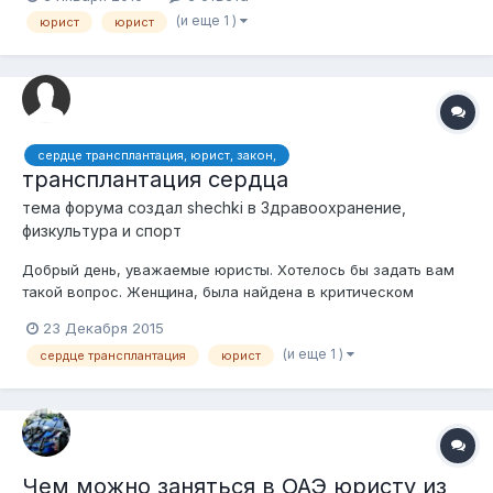
кредитам; знание законодательства Республики Казахстан;
(и еще 1 )
юрист
юрист
навыки по разработке договоров, подготовке исковых за...
сердце трансплантация, юрист, закон,
трансплантация сердца
тема форума создал
shechki
в
Здравоохранение,
физкультура и спорт
Добрый день, уважаемые юристы. Хотелось бы задать вам
такой вопрос. Женщина, была найдена в критическом
состоянии, в сознание не пришла, врачи констатировали
23 Декабря 2015
смерть мозга. Родственников, близких нет, искали, не
(и еще 1 )
сердце трансплантация
юрист
нашли. Возможна ли трансплантация ее органа (сердца) в
таком случае? С точки зрения зако...
Чем можно заняться в ОАЭ юристу из