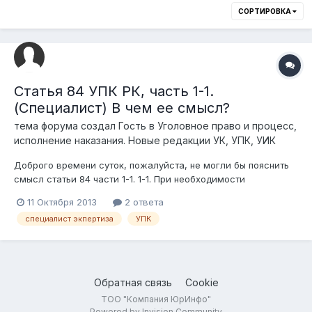
СОРТИРОВКА
Статья 84 УПК РК, часть 1-1.
(Специалист) В чем ее смысл?
тема форума создал Гость в
Уголовное право и процесс,
исполнение наказания. Новые редакции УК, УПК, УИК
Доброго времени суток, пожалуйста, не могли бы пояснить
смысл статьи 84 части 1-1. 1-1. При необходимости
проведения исследования и получения заключения в
11 Октября 2013
2 ответа
досудебном производстве может быть привлечен сотрудник
специалист экпертиза
УПК
уполномоченного подразделения органов внутренних дел
Республики Казахстан в качестве спец...
Обратная связь
Cookie
ТОО "Компания ЮрИнфо"
Powered by Invision Community