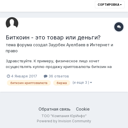
СОРТИРОВКА
Биткоин - это товар или деньги?
тема форума создал
Заурбек Ауелбаев
в
Интернет и
право
Здравствуйте. К примеру, физическое лицо хочет
осуществлять куплю-продажу криптовалюты биткоин на
зарубежных биржах. Как платить с этого налоги? будет ли
4 Января 2017
36 ответов
это обмен валюты либо это будет купля-продажа товара?
(и еще 3 )
биткоин криптовалюта
биржа
Искал на казахстанских сайтах позицию нашей страны и
ничего конкретно не нашел. Каково Ваше...
Обратная связь
Cookie
ТОО "Компания ЮрИнфо"
Powered by Invision Community