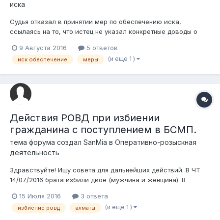
иска
Судья отказал в принятии мер по обеспечению иска,
ссылаясь на то, что истец не указал конкретные доводы о
том, что непринятие обеспечительных мер может затруднить
9 Августа 2016
5 ответов
или сделать невозможным принудительное исполнение
(и еще 1 )
иск обеспечение
меры
судебного акта. Какие доводы можно указать в заявлении?
Может у кого то есть образец?
Действия РОВД при избиении
гражданина с поступлением в БСМП.
тема форума создал
SanMia
в
Оперативно-розыскная
деятельность
Здравствуйте! Ищу совета для дальнейших действий. В ЧТ
14/07/2016 брата избили двое (мужчина и женщина). В
перерывах между сыплющимися ударами он успел позвонить
15 Июля 2016
3 ответа
на пульт 102. Звонок был в 18.06 по времени Алматы. Полиция
(и еще 1 )
избиение ровд
алматы
приехала на место быстро, застав на месте нападавших.
Сразу после них приехала...