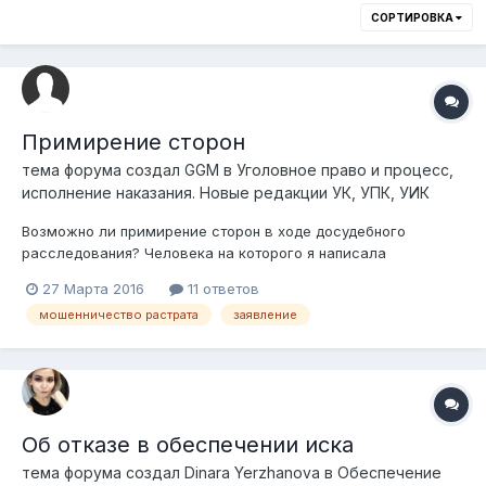
СОРТИРОВКА
Примирение сторон
тема форума создал
GGM
в
Уголовное право и процесс,
исполнение наказания. Новые редакции УК, УПК, УИК
Возможно ли примирение сторон в ходе досудебного
расследования? Человека на которого я написала
заявление ни разу не вызывали на допрос, так как телефон
27 Марта 2016
11 ответов
отключен, по месту прописки не проживает (последнее
мошенничество растрата
заявление
выяснено мной, не следствием)-то есть его нельзя назвать
ни подозреваемым, ни обвиняемым....
Об отказе в обеспечении иска
тема форума создал
Dinara Yerzhanova
в
Обеспечение