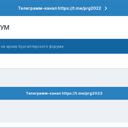
Телеграмм-канал https://t.me/prg2022
РУМ
 на архив Бухгалтерского форума
Телеграмм-канал https://t.me/prg2022