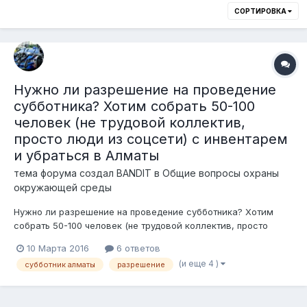
СОРТИРОВКА
Нужно ли разрешение на проведение
субботника? Хотим собрать 50-100
человек (не трудовой коллектив,
просто люди из соцсети) с инвентарем
и убраться в Алматы
тема форума создал
BANDIT
в
Общие вопросы охраны
окружающей среды
Нужно ли разрешение на проведение субботника? Хотим
собрать 50-100 человек (не трудовой коллектив, просто
люди из соцсети) с инвентарем и убраться в Алматы
10 Марта 2016
6 ответов
Смотрел Закон Республики Казахстан от 17 марта 1995 года
(и еще 4 )
субботник алматы
разрешение
№ 2126 О порядке организации и проведения мирных
собраний, митингов, шествий, пике...