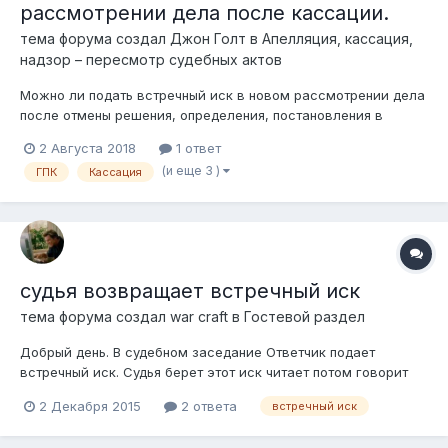
рассмотрении дела после кассации.
тема форума создал
Джон Голт
в
Апелляция, кассация,
надзор – пересмотр судебных актов
Можно ли подать встречный иск в новом рассмотрении дела
после отмены решения, определения, постановления в
кассационном порядке?
2 Августа 2018
1 ответ
(и еще 3 )
ГПК
Кассация
судья возвращает встречный иск
тема форума создал
war craft
в
Гостевой раздел
Добрый день. В судебном заседание Ответчик подает
встречный иск. Судья берет этот иск читает потом говорит
секретарю "верни назад, надо через канцелярию подавать"
2 Декабря 2015
2 ответа
встречный иск
соответственно последовало возмущение негодование но
судье все равно просто отдает все назад. так же говорю что