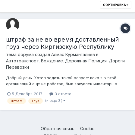
СОРТИРОВКА
штраф за не во время доставленный
груз через Киргизскую Республику
тема форума создал
Алмас Курмангалиев
в
Автотранспорт. Вождение. Дорожная Полиция. Дороги.
Перевозки
Добрый день. Хотел задать такой вопрос: пока я в этой
организаций еще не работал, был закуплен инвентарь в
Киргизской Республике, заключен Договор с этой
5 Декабря 2017
3 ответа
компанией, но он можно сказать фиктивный, к тому же, груз
(и еще 2 )
Штраф
Груз
доставлен не во время, с просрочкой больше месяца. Какую
неустойку можем запросить с это...
Обратная связь
Cookie