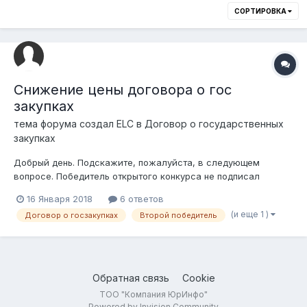
СОРТИРОВКА
Снижение цены договора о гос
закупках
тема форума создал
ELC
в
Договор о государственных
закупках
Добрый день. Подскажите, пожалуйста, в следующем
вопросе. Победитель открытого конкурса не подписал
договор о гос закупках и заказчик направил договор
16 Января 2018
6 ответов
второму победителю, при этом цену оставил первого
(и еще 1 )
Договор о госзакупках
Второй победитель
победителя, т.е. намного ниже чем предлагал второй
победитель. По словам заказчика сумма эконо...
Обратная связь
Cookie
ТОО "Компания ЮрИнфо"
Powered by Invision Community