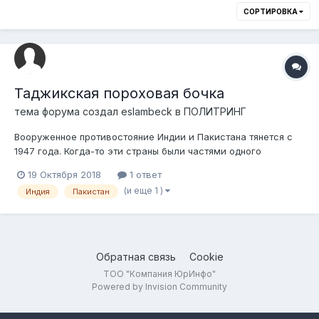
СОРТИРОВКА
Таджикская пороховая бочка
тема форума создал
eslambeck
в
ПОЛИТРИНГ
Вооруженное противостояние Индии и Пакистана тянется с
1947 года. Когда-то эти страны были частями одного
большого государственного образования и культурно близки.
19 Октября 2018
1 ответ
Однако это отнюдь не способствовало взаимопониманию и
(и еще 1 )
Индия
Пакистан
добрососедским отношениям между ними. Дело не только в
религиозных различиях, но и...
Обратная связь
Cookie
ТОО "Компания ЮрИнфо"
Powered by Invision Community