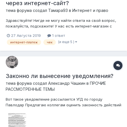
через интернет-сайт?
тема форума создал
Тамара93
в
Интернет и право
Здравствуйте! Нигде не могу найти ответа на свой вопрос,
пожалуйста, подскажите! У нас есть интернет-магазин с
установленной на нем системой получения безналичных
27 Августа 2019
1 ответ
денежных средств. Всем известный EPAY от Казком/Халык.
(и еще 5 )
интернет-платеж
чек
Благодаря этой системе покупатель может сразу выкупить
товар не контактируя...
Законно ли вынесение уведомления?
тема форума создал
Александр Чашкин
в
ПРОЧИЕ
РАССМОТРЕННЫЕ ТЕМЫ
Вот такое уведомление рассылается УГД по городу
Павлодар Предлагаю коллегам оценить законность действий
УГД по вынесению указанного уведомления, применительно к
двум ситуациям налогоплательщиков: Ситуация 1.
Налогоплательщик - парикмахерская с тремя креслами. Есть