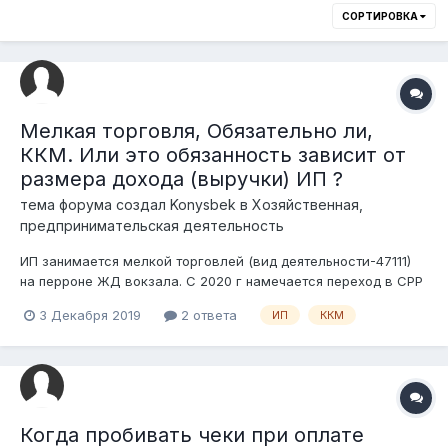
СОРТИРОВКА
Мелкая торговля, Обязательно ли,
ККМ. Или это обязанность зависит от
размера дохода (выручки) ИП ?
тема форума создал
Konysbek
в
Хозяйственная,
предпринимательская деятельность
ИП занимается мелкой торговлей (вид деятельности-47111)
на перроне ЖД вокзала. С 2020 г намечается переход в СРР
- «Упрощенная декларация». Фактический доход (выручка) в
3 Декабря 2019
2 ответа
ИП
ККМ
месяц в среднем не более 70000-100000 тенге, в основном
наличными, иногда, через Kaspi Cold.Вопрос: Обязательно ли,
ККМ. Или...
Когда пробивать чеки при оплате