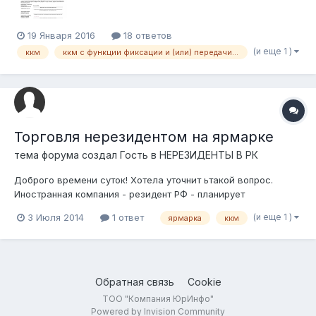
ККМ М...
19 Января 2016
18 ответов
(и еще 1 )
ккм
ккм с функции фиксации и (или) передачи данных
Торговля нерезидентом на ярмарке
тема форума создал Гость в
НЕРЕЗИДЕНТЫ В РК
Доброго времени суток! Хотела уточнит ьтакой вопрос.
Иностранная компания - резидент РФ - планирует
участвовать на ярмарке, которая проводится в Алматы.
(и еще 1 )
3 Июля 2014
1 ответ
ярмарка
ккм
Принимать оплату собираются наличными деньгами. Нужно
ли выдавать покупателям фискальный чек? Если нужно, то
каким образом регистрировать ККМ:...
Обратная связь
Cookie
ТОО "Компания ЮрИнфо"
Powered by Invision Community