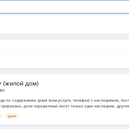
у (жилой дом)
во
ды по содержанию дома (ком.услуги, телефон) с наследников, посл
рировано, доли определены) несет только один наследник, другие 
доли