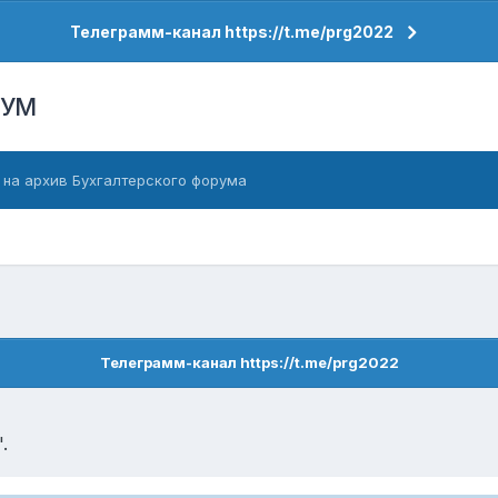
Телеграмм-канал https://t.me/prg2022
РУМ
 на архив Бухгалтерского форума
Телеграмм-канал https://t.me/prg2022
.