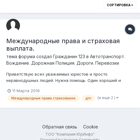
СОРТИРОВКА
Международные права и страховая
выплата.
тема форума создал
Гражданин 123
в
Автотранспорт.
Вождение. Дорожная Полиция. Дороги. Перевозки
Приветствую всех уважаемых юристов и просто
неравнодушных людей. Нужна помощь. Один хороший и
законопослушный человек попал в очень непростую и
11 Марта 2019
неприятную жизненную ситуацию. Приехав в РК на работу по
(и еще 2 )
Международные права страховаеие
дтп
контракту по приглашению одной большой компании,
встретил здесь свою любовь, завел семью. Род...
Обратная связь
Cookie
ТОО "Компания ЮрИнфо"
Powered by Invision Community