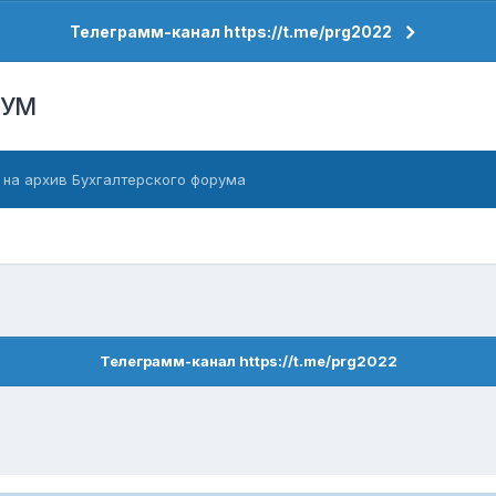
Телеграмм-канал https://t.me/prg2022
РУМ
 на архив Бухгалтерского форума
Телеграмм-канал https://t.me/prg2022