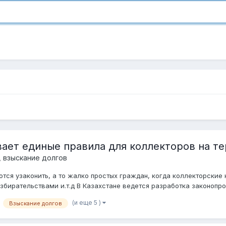
ает единые правила для коллекторов на т
 взыскание долгов
аются узаконить, а то жалко простых граждан, когда коллекторски
бирательствами и.т.д В Казахстане ведется разработка законопрое
(и еще 5 )
Взыскание долгов