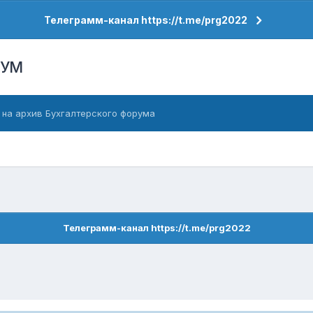
Телеграмм-канал https://t.me/prg2022
РУМ
 на архив Бухгалтерского форума
Телеграмм-канал https://t.me/prg2022