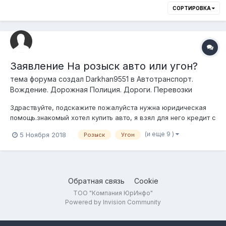
СОРТИРОВКА
Заявление На розыск авто или угон?
тема форума создал
Darkhan9551
в
Автотранспорт.
Вождение. Дорожная Полиция. Дороги. Перевозки
Здраствуйте, подскажите пожалуйста нужна юридическая
помощь.знакомый хотел купить авто, я взял для него кредит с
условием что он будет его оплачивать, начали искать
(и еще 9 )
5 Ноября 2018
Розыск
Угон
машину, получилось так что он взял мою же машину, так как
я в это время продавал, и он взял ее, она на российском
учете, оформленная на...
Обратная связь
Cookie
ТОО "Компания ЮрИнфо"
Powered by Invision Community