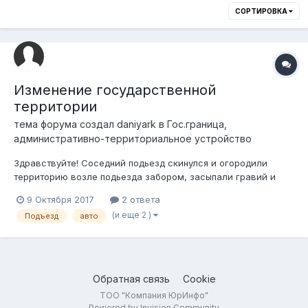
СОРТИРОВКА
Изменение государственной
территории
тема форума создал
daniyark
в
Гос.граница,
административно-территориальное устройство
Здравствуйте! Соседний подьезд скинулся и огородили
территорию возле подьезда забором, засыпали гравий и
теперь это якобы их парковка. Недавно я поставил свою
9 Октября 2017
2 ответа
машину на их «парковке» и мне кто-то ее пацарапал острым
(и еще 2 )
Подъезд
авто
предметом. Летом они поставили шлагбаум, но убрали
вскоре. На сколько это легально т...
Обратная связь
Cookie
ТОО "Компания ЮрИнфо"
Powered by Invision Community