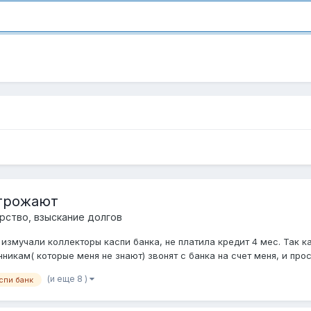
угрожают
рство, взыскание долгов
измучали коллекторы каспи банка, не платила кредит 4 мес. Так к
никам( которые меня не знают) звонят с банка на счет меня, и прося
(и еще 8 )
спи банк