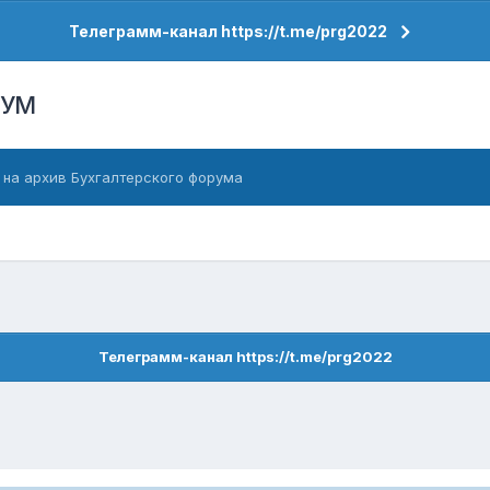
Телеграмм-канал https://t.me/prg2022
РУМ
 на архив Бухгалтерского форума
Телеграмм-канал https://t.me/prg2022