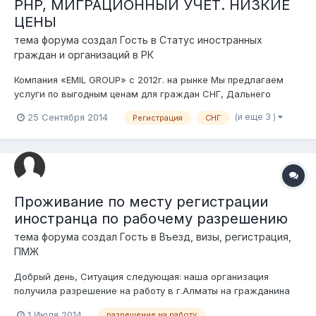
PHP, МИГРАЦИОННЫЙ УЧЕТ. НИЗКИЕ
ЦЕНЫ
тема форума создал Гость в
Статус иностранных
граждан и организаций в РК
Компания «EMIL GROUP» с 2012г. на рынке Мы предлагаем
услуги по выгодным ценам для граждан СНГ, Дальнего
Зарубежья: • Оформление РНР – от 4 600р. • Регистрация
(и еще 3 )
25 Сентября 2014
Регистрация
СНГ
(продление) – от 2 300р. • Оформление приглашений – от 1
200р. • Переводы паспортов и дипломов – от 600р. •
Регистрация юридического...
Проживание по месту регистрации
иностранца по рабочему разрешению
тема форума создал Гость в
Въезд, визы, регистрация,
ПМЖ
Добрый день, Ситуация следующая: наша организация
получила разрешение на работу в г.Алматы на гражданина
Узбекистана. Он планирует длительные командировки в
1 Июля 2014
разрешение на работу