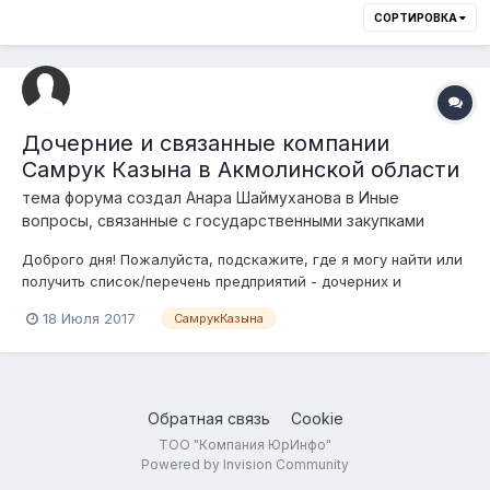
СОРТИРОВКА
Дочерние и связанные компании
Самрук Казына в Акмолинской области
тема форума создал
Анара Шаймуханова
в
Иные
вопросы, связанные с государственными закупками
Доброго дня! Пожалуйста, подскажите, где я могу найти или
получить список/перечень предприятий - дочерних и
связанных организаций НК "Самрук Казына", относящихся и/
18 Июля 2017
СамрукКазына
или находящихся на территории Акмолинской области. В
связи со срочностью очень прошу о содействии в поиске.
Заранее благодарю!...
Обратная связь
Cookie
ТОО "Компания ЮрИнфо"
Powered by Invision Community