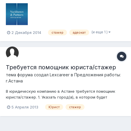
Более подробно по тел: +77753088476, 266-62-50 или
info@nazkhanovandpartners.com
(и еще 1 )
2 Декабря 2014
стажер
адвокат
Требуется помощник юриста/стажер
тема форума создал
Lexcareer
в
Предложения работы:
г.Астана
В юридическую компанию в Астане требуется помощник
юриста/стажер. 1. Указать город(а), в котором будет
осуществляться трудовая деятельность соискателя. Астана
5 Апреля 2013
Юрист
стажер
2. Предполагаемая должность соискателя. Помощник
юриста. 3. Навыки, умения и знания, которы должны быть у
соискателя. Высшее юридическое...