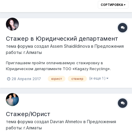
СОРТИРОВКА
Стажер в Юридический департамент
тема форума создал
Assem Shaidildinova
в
Предложения
работы: г.Алматы
Приглашаем пройти оплачиваемую стажировку в
Юридическом департаменте ТОО «Kagazy Recycling».
Требования: наличие высшего юридического образования;
(и еще 1 )
28 Апреля 2017
юрист
стажер
хорошие знания гражданского законодательства; наличие
опыта работы не обязательно; Местонахождение: с. Абай,
Алмат...
Стажер/Юрист
тема форума создал
Davran Ahmetov
в
Предложения
работы: г.Алматы