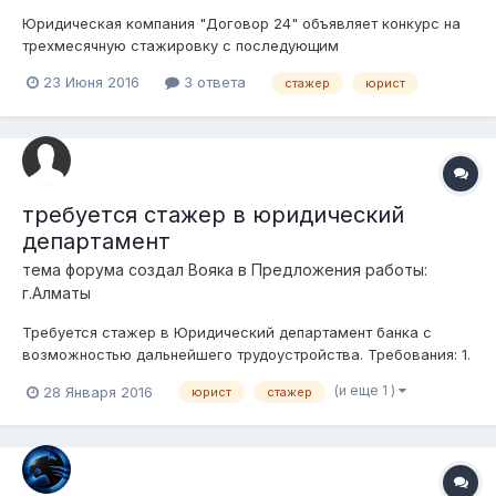
Юридическая компания "Договор 24" объявляет конкурс на
трехмесячную стажировку с последующим
трудоустройством для выпускников юридических вузов.
23 Июня 2016
3 ответа
стажер
юрист
Основные пожелания к кандидату: основательные
теоретические знания права; высокая трудоспособность и
стойкое желание преуспеть; аналитические способно...
требуется стажер в юридический
департамент
тема форума создал
Вояка
в
Предложения работы:
г.Алматы
Требуется стажер в Юридический департамент банка с
возможностью дальнейшего трудоустройства. Требования: 1.
высшее/ неоконченное высшее юридическое образование
(и еще 1 )
28 Января 2016
юрист
стажер
(рассматриваются резюме студентов 3, 4 курсов), 2. знание
английского языка на уровне Upper Intermediate. 3.
пунктуально...