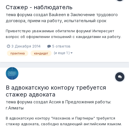
Стажер - наблюдатель
тема форума создал
Baukeen
в
Заключение трудового
договора, прием на работу, испытательный срок
Приветствую уважаемые обитатели форума! Интересует
вопрос об оформлении отношений с кандидатами на работу.
Суть: В одной из компаний подняли вопрос об официальном
3 Декабря 2014
5 ответов
оформлении стажеров, в целях проверки их знаний/навыков
(и еще 1 )
практика
кандидат
перед допуском к работе. Но, поскольку трудовым кодексом
понятие стажировки...
В адвокатскую контору требуется
стажер адвоката
тема форума создал
Ассия
в
Предложения работы:
г.Алматы
В адвокатскую контору "Назханов и Партнеры" требуется
стажер адвоката, свободно владеющий английским языком.