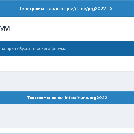
Телеграмм-канал https://t.me/prg2022
РУМ
 на архив Бухгалтерского форума
Телеграмм-канал https://t.me/prg2022