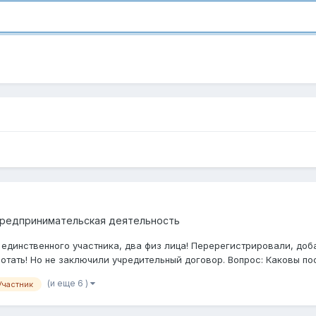
предпринимательская деятельность
 единственного участника, два физ лица! Перерегистрировали, до
отать! Но не заключили учредительный договор. Вопрос: Каковы пос
(и еще 6 )
Участник