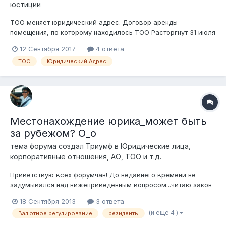
юстиции
ТОО меняет юридический адрес. Договор аренды
помещения, по которому находилось ТОО Расторгнут 31 июля
2017г., а новый заключен только сегодня 12.09.2017г. -
12 Сентября 2017
4 ответа
Предусмотрен ли штраф, за то, что ТОО больше месяца
ТОО
Юридический Адрес
фактически не имело Адреса? - В какой последовательности
грамотно провести эту проц...
Местонахождение юрика_может быть
за рубежом? О_о
тема форума создал
Триумф
в
Юридические лица,
корпоративные отношения, АО, ТОО и т.д.
Приветствую всех форумчан! До недавнего времени не
задумывался над нижеприведенным вопросом...читаю закон
о валютном регулировании, и вдруг..засомневался.
18 Сентября 2013
3 ответа
Подскажите: 1. Согласно п.1 ст.39 ГК, место нахождением
(и еще 4 )
Валютное регулирование
резиденты
юридического лица признается место нахождения его
постоянного действующего органа....