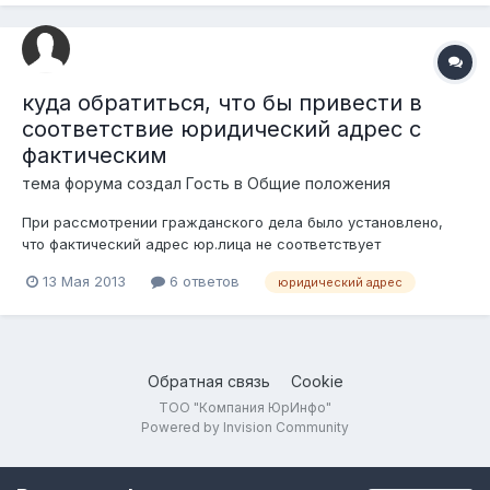
куда обратиться, что бы привести в
соответствие юридический адрес с
фактическим
тема форума создал Гость в
Общие положения
При рассмотрении гражданского дела было установлено,
что фактический адрес юр.лица не соответствует
фактическому. Причем расхождение - разные области. Куда
13 Мая 2013
6 ответов
юридический адрес
можно обратиться для устранения этого нарушения. Я в этом
деле третье лицо, но мои интересы затрагиваются именно
несоответствием адресов. Сразу...
Обратная связь
Cookie
ТОО "Компания ЮрИнфо"
Powered by Invision Community