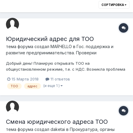
СОРТИРОВКА
Юридический адрес для ТОО
тема форума создал
MARЧELLO
в
Гос. поддержка и
развитие предпринимательства. Проверки
Добрый день! Планирую открывать ТОО на
общеустановленном режиме, т.е. с НДС. Возникла проблема
какой юридический адрес указывать? Есть квартира, я не
15 Марта 2018
11 ответов
хозяин, но прописан в ней. Она сдается квартирантам. Есть
(и еще 1 )
ТОО
адрес
частный дом, где живу с родителями, но там не прописан.
Даже нет временной регистр...
Смена юридического адреса ТОО
тема форума создал
daketai
в
Прокуратура, органы