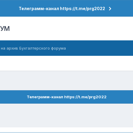
Телеграмм-канал https://t.me/prg2022
РУМ
 на архив Бухгалтерского форума
Телеграмм-канал https://t.me/prg2022