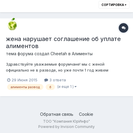
СОРТИРОВКА
жена нарушает соглашение об уплате
алиментов
тема форума создал
Cheetah
в
Алименты
Здравствуйте уважаемые форумчане! мы с женой
официально не в разводе, но уже почти 1 год живем
отдельно и у нотариуса заключили соглашение об уплате
29 Июня 2015
3 ответа
алиментов. Плачу алименты, а вот бж нарушает данное
(и еще 1 )
алименты развод
б
соглашение и не дает встречаться с ребенком, ссылаясь на
различные дела, не слышала звонка и т.д....
Обратная связь
Cookie
ТОО "Компания ЮрИнфо"
Powered by Invision Community