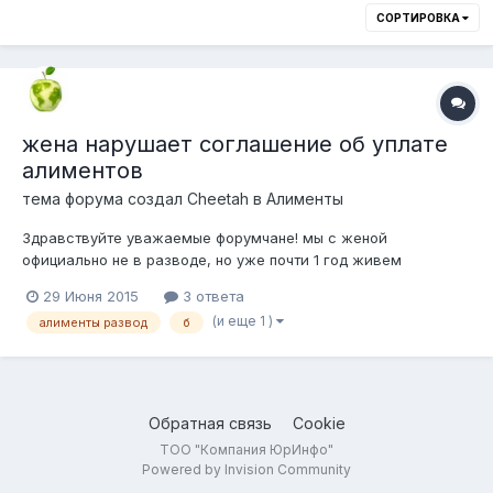
СОРТИРОВКА
жена нарушает соглашение об уплате
алиментов
тема форума создал
Cheetah
в
Алименты
Здравствуйте уважаемые форумчане! мы с женой
официально не в разводе, но уже почти 1 год живем
отдельно и у нотариуса заключили соглашение об уплате
29 Июня 2015
3 ответа
алиментов. Плачу алименты, а вот бж нарушает данное
(и еще 1 )
алименты развод
б
соглашение и не дает встречаться с ребенком, ссылаясь на
различные дела, не слышала звонка и т.д....
Обратная связь
Cookie
ТОО "Компания ЮрИнфо"
Powered by Invision Community