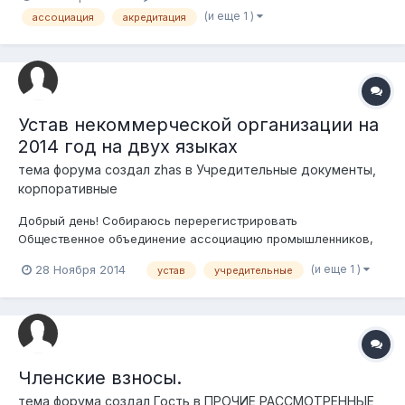
нас будет Ассоциация городская или Республиканская?",
(и еще 1 )
ассоциация
акредитация
отсюда куча вопросов, как определить статус Ассоциации?
на основани...
Устав некоммерческой организации на
2014 год на двух языках
тема форума создал
zhas
в
Учредительные документы,
корпоративные
Добрый день! Собираюсь перерегистрировать
Общественное объединение ассоциацию промышленников,
если у кого нибудь есть актуальный на 2014 устав прошу
(и еще 1 )
28 Ноября 2014
устав
учредительные
выложить на форуме и за одно экспертам проверить
правильность устава если кто то его разместит. Заранее
благодарю!
Членские взносы.
тема форума создал Гость в
ПРОЧИЕ РАССМОТРЕННЫЕ