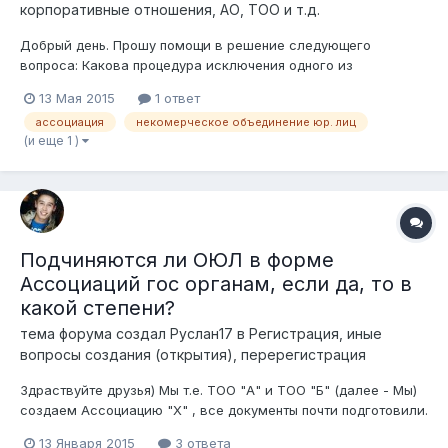
корпоративные отношения, АО, ТОО и т.д.
Добрый день. Прошу помощи в решение следующего
вопроса: Какова процедура исключения одного из
учредителя (юр. лицо )из некомерческой организации? и
13 Мая 2015
1 ответ
введение другого (юр.лицо)
ассоциация
некомерческое объединение юр. лиц
(и еще 1 )
Подчиняются ли ОЮЛ в форме
Ассоциаций гос органам, если да, то в
какой степени?
тема форума создал
Руслан17
в
Регистрация, иные
вопросы создания (открытия), перерегистрация
Здраствуйте друзья) Мы т.е. ТОО "А" и ТОО "Б" (далее - Мы)
создаем Ассоциацию "Х" , все документы почти подготовили.
И тут Басеке озадачил меня следующим: Говорит: - "Какая у
13 Января 2015
3 ответа