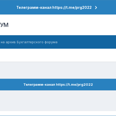
Телеграмм-канал https://t.me/prg2022
РУМ
 на архив Бухгалтерского форума
Телеграмм-канал https://t.me/prg2022