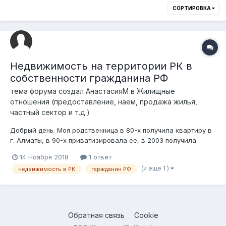
СОРТИРОВКА
Недвижимость на территории РК в
собственности гражданина РФ
тема форума создал
АнастасияМ
в
Жилищные
отношения (предоставление, наем, продажа жилья,
частный сектор и т.д.)
Добрый день. Моя родственница в 80-х получила квартиру в
г. Алматы, в 90-х приватизировала ее, в 2003 получила
паспорт РФ, но в базе НК РК на сегодняшний день она есть с
14 Ноября 2018
1 ответ
данными по РНН и ИНН! С 2011 года постоянно проживает на
(и еще 1 )
недвижимость в РК
гаржданин РФ
территории РФ. Из правоустанавливающих документов на
квартиру: договор о...
Обратная связь
Cookie