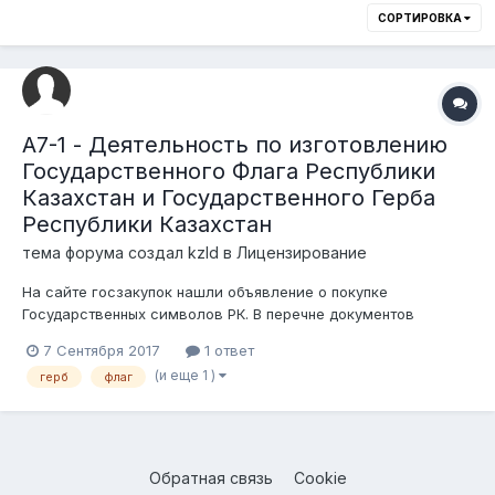
СОРТИРОВКА
A7-1 - Деятельность по изготовлению
Государственного Флага Республики
Казахстан и Государственного Герба
Республики Казахстан
тема форума создал
kzld
в
Лицензирование
На сайте госзакупок нашли объявление о покупке
Государственных символов РК. В перечне документов
указание на лицензию. Изготовитель предприятие
7 Сентября 2017
1 ответ
Казахстана (полагаем что лицензия у предприятия имеется)
(и еще 1 )
герб
флаг
Мы же желаем купить у одних и продать другим. Вопрос нам
надо иметь лицензию на...
Обратная связь
Cookie