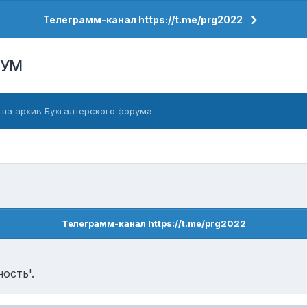
Телеграмм-канал https://t.me/prg2022
РУМ
 на архив Бухгалтерского форума
Телеграмм-канал https://t.me/prg2022
ость'.