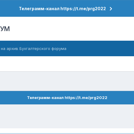
Телеграмм-канал https://t.me/prg2022
РУМ
 на архив Бухгалтерского форума
Телеграмм-канал https://t.me/prg2022