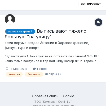
СОРТИРОВКА
Выписывают тяжело
жалоба на врачей
больную "на улицу".
тема форума создал
Антонио
в
Здравоохранение,
физкультура и спорт
Здравствуйте ! Пожалуйста не оставьте без ответа! 3.05.18 г.
наша Мама поступила в гор больницу номер №1 г. Тараз, с
симптомами нарушения речи и повышенной температуры,
14 Мая 2018
1 ответ
которая держалась в течении 2-х недель. Сделали
(и еще 4 )
выписка
больница
томографию головного мозга установили диагноз опухоль
головного мозга в лобн...
Обратная связь
Cookie
ТОО "Компания ЮрИнфо"
Powered by Invision Community