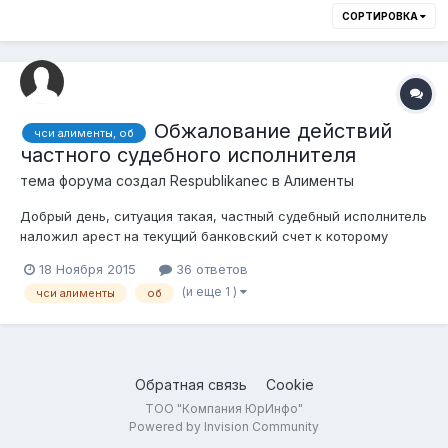
СОРТИРОВКА
Обжалование действий
чси алименты, об
частного судебного исполнителя
тема форума создал
Respublikanec
в
Алименты
Добрый день, ситуация такая, частный судебный исполнитель
наложил арест на текущий банковский счет к которому
привязана зарплатная карточка, соответственно 50% от
18 Ноября 2015
36 ответов
заработной платы загоняются под арест Банком, но ЧСИ
(и еще 1 )
чси алименты
об
также не учитывает того, что бухгалтерия моего
работодателя уже удерживает и перечис...
Обратная связь
Cookie
ТОО "Компания ЮрИнфо"
Powered by Invision Community