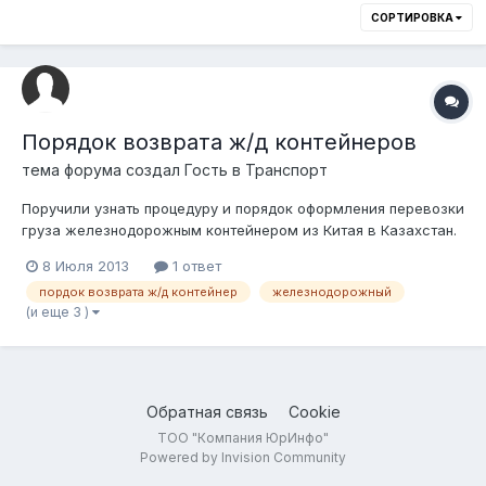
СОРТИРОВКА
Порядок возврата ж/д контейнеров
тема форума создал Гость в
Транспорт
Поручили узнать процедуру и порядок оформления перевозки
груза железнодорожным контейнером из Китая в Казахстан.
Хотим приобрести товар и перевезти его в контейнере 40
8 Июля 2013
1 ответ
фут. Скажите, как происходит возврат контейнера?
пордок возврата ж/д контейнер
железнодорожный
(и еще 3 )
Обратная связь
Cookie
ТОО "Компания ЮрИнфо"
Powered by Invision Community