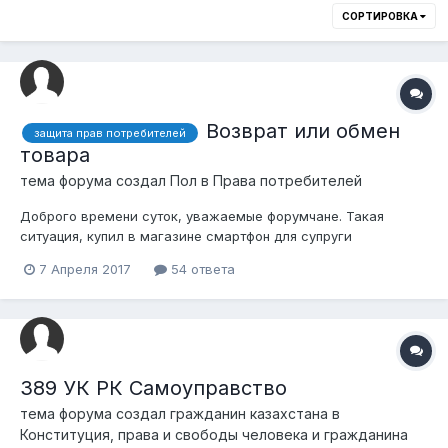
СОРТИРОВКА
Возврат или обмен
защита прав потребителей
товара
тема форума создал
Пол
в
Права потребителей
Доброго времени суток, уважаемые форумчане. Такая
ситуация, купил в магазине смартфон для супруги
(популярные на данный момент китайские девайсы с
7 Апреля 2017
54 ответа
неплохими техническими характеристиками). В процессе
эксплуатации выявилась нестабильная работа при звонках
(иногда плохо и неразборчиво слышно абон...
389 УК РК Самоуправство
тема форума создал
гражданин казахстана
в
Конституция, права и свободы человека и гражданина