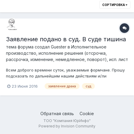
СОРТИРОВКА
Заявление подано в суд. В суде тишина
тема форума создал
Guester
в
Исполнительное
производство, исполнение решения (отсрочка,
рассрочка, изменение, немедленное, поворот), исп. лист
Всем доброго времени суток, уважаемые формчане. Прошу
подсказать по дальнейшим нашим действиям и/ли
прокомментировать ситуацию. Краткая предыстория. У меня
23 Июня 2016
заявление драка
суд
есть друг. Медик от бога. Работает реаниматологом-
анестезиллогом и нейрораниматологом. Человек-врач от
бога. В медицине ум...
Обратная связь
Cookie
ТОО "Компания ЮрИнфо"
Powered by Invision Community