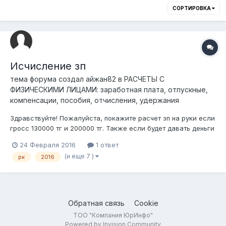
СОРТИРОВКА
Исчисление зп
тема форума создал
айжан82
в
РАСЧЕТЫ С
ФИЗИЧЕСКИМИ ЛИЦАМИ: заработная плата, отпускные,
компенсации, пособия, отчисления, удержания
Здравствуйте! Пожалуйста, покажите расчет зп на руки если
гросс 130000 тг и 200000 тг. Также если будет давать деньги
на транспортные расходы в разре 25000 тг. Заранее спасибо
24 Февраля 2016
1 ответ
(и еще 7 )
рк
2016
Обратная связь
Cookie
ТОО "Компания ЮрИнфо"
Powered by Invision Community