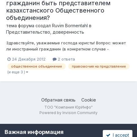
гражданин быть представителем
казахстанского Общественного
объединения?
тема форума создал
Ruvim Bormentahl
в
Представительство, доверенность
Здравствуйте, уважаемые господа юристы! Вопрос: может
ли иностранный гражданин (в конкретном случае -
гражданин РФ) быть представителем казахстанского
24 Декабря 2012
2 ответа
общественного объединения? Для уточнения вопроса
общественное объединение
правомочия на представление
поясню, что иностранный гражданин пребывает на
(и еще 3 )
территории Казахстана не по виду на жительство,...
Обратная связь
Cookie
ТОО "Компания ЮрИнфо"
Powered by Invision Community
Важная информация
I accept