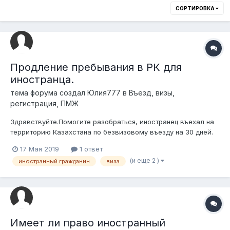
СОРТИРОВКА
Продление пребывания в РК для
иностранца.
тема форума создал
Юлия777
в
Въезд, визы,
регистрация, ПМЖ
Здравствуйте.Помогите разобраться, иностранец въехал на
территорию Казахстана по безвизовому въезду на 30 дней.
Далее возникает срочная необходимость остаться. Можем
17 Мая 2019
1 ответ
расматривать любые варианты, в том числе получение ВНЖ.
(и еще 2 )
иностранный гражданин
виза
Иностранец состоит в браке с гражданкой Казахстана.
Реально ли Не вы выез...
Имеет ли право иностранный