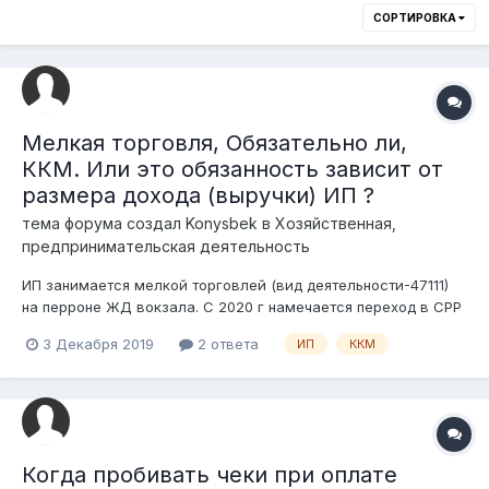
СОРТИРОВКА
Мелкая торговля, Обязательно ли,
ККМ. Или это обязанность зависит от
размера дохода (выручки) ИП ?
тема форума создал
Konysbek
в
Хозяйственная,
предпринимательская деятельность
ИП занимается мелкой торговлей (вид деятельности-47111)
на перроне ЖД вокзала. С 2020 г намечается переход в СРР
- «Упрощенная декларация». Фактический доход (выручка) в
3 Декабря 2019
2 ответа
ИП
ККМ
месяц в среднем не более 70000-100000 тенге, в основном
наличными, иногда, через Kaspi Cold.Вопрос: Обязательно ли,
ККМ. Или...
Когда пробивать чеки при оплате