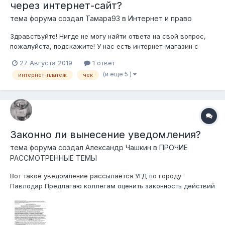
через интернет-сайт?
тема форума создал
Тамара93
в
Интернет и право
Здравствуйте! Нигде не могу найти ответа на свой вопрос,
пожалуйста, подскажите! У нас есть интернет-магазин с
установленной на нем системой получения безналичных
27 Августа 2019
1 ответ
денежных средств. Всем известный EPAY от Казком/Халык.
(и еще 5 )
интернет-платеж
чек
Благодаря этой системе покупатель может сразу выкупить
товар не контактируя...
Законно ли вынесение уведомления?
тема форума создал
Александр Чашкин
в
ПРОЧИЕ
РАССМОТРЕННЫЕ ТЕМЫ
Вот такое уведомление рассылается УГД по городу
Павлодар Предлагаю коллегам оценить законность действий
УГД по вынесению указанного уведомления, применительно к
двум ситуациям налогоплательщиков: Ситуация 1.
Налогоплательщик - парикмахерская с тремя креслами. Есть