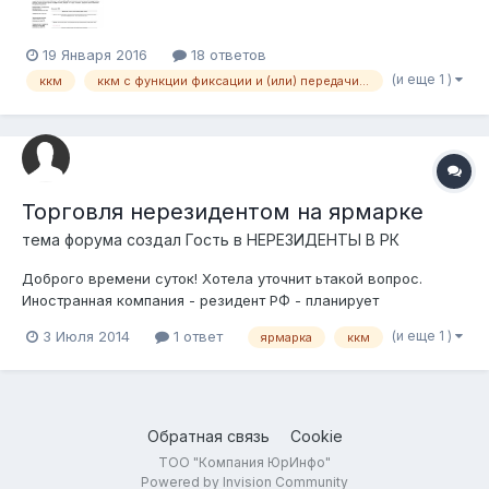
ККМ М...
19 Января 2016
18 ответов
(и еще 1 )
ккм
ккм с функции фиксации и (или) передачи данных
Торговля нерезидентом на ярмарке
тема форума создал Гость в
НЕРЕЗИДЕНТЫ В РК
Доброго времени суток! Хотела уточнит ьтакой вопрос.
Иностранная компания - резидент РФ - планирует
участвовать на ярмарке, которая проводится в Алматы.
(и еще 1 )
3 Июля 2014
1 ответ
ярмарка
ккм
Принимать оплату собираются наличными деньгами. Нужно
ли выдавать покупателям фискальный чек? Если нужно, то
каким образом регистрировать ККМ:...
Обратная связь
Cookie
ТОО "Компания ЮрИнфо"
Powered by Invision Community